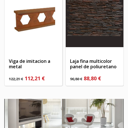
((cancelText))
((modalDeleteText))
Cancelar
Iniciar sesión
Cancelar
Crear lista de deseos
Viga de imitacion a
Laja fina multicolor
metal
panel de poliuretano
112,21 €
88,80 €
122,21 €
96,80 €