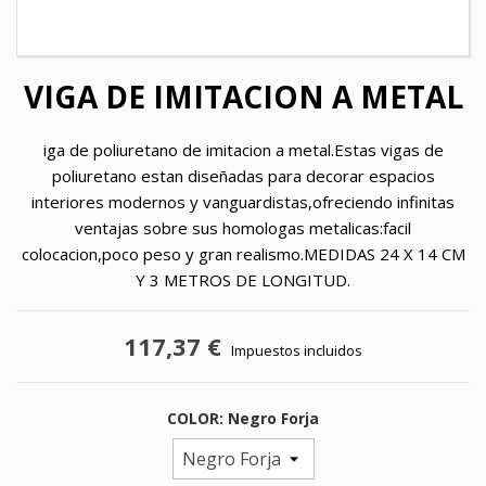
VIGA DE IMITACION A METAL
iga de poliuretano de imitacion a metal.Estas vigas de
poliuretano estan diseñadas para decorar espacios
interiores modernos y vanguardistas,ofreciendo infinitas
ventajas sobre sus homologas metalicas:facil
colocacion,poco peso y gran realismo.MEDIDAS 24 X 14 CM
Y 3 METROS DE LONGITUD.
117,37 €
Impuestos incluidos
COLOR: Negro Forja
×
×
Crear lista de deseos
Iniciar sesión