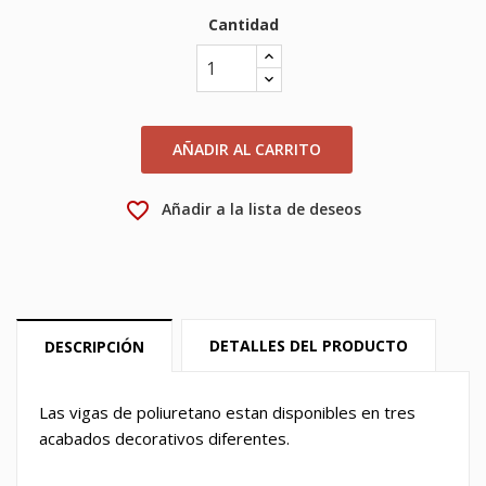
Cantidad
×
My wishlists
Nombre de la lista de deseos
Debe iniciar sesión para guardar productos en su lista
de deseos.
Create new list
add_circle_outline
Cancelar
Iniciar sesión
AÑADIR AL CARRITO
Cancelar
Crear lista de deseos
favorite_border
Añadir a la lista de deseos
DETALLES DEL PRODUCTO
DESCRIPCIÓN
Las vigas de poliuretano estan disponibles en tres
acabados decorativos diferentes.