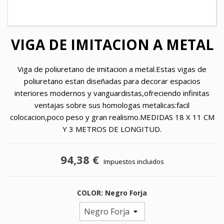
VIGA DE IMITACION A METAL
Viga de poliuretano de imitacion a metal.Estas vigas de
poliuretano estan diseñadas para decorar espacios
interiores modernos y vanguardistas,ofreciendo infinitas
ventajas sobre sus homologas metalicas:facil
colocacion,poco peso y gran realismo.MEDIDAS 18 X 11 CM
Y 3 METROS DE LONGITUD.
94,38 €
Impuestos incluidos
COLOR: Negro Forja
×
×
Crear lista de deseos
Iniciar sesión