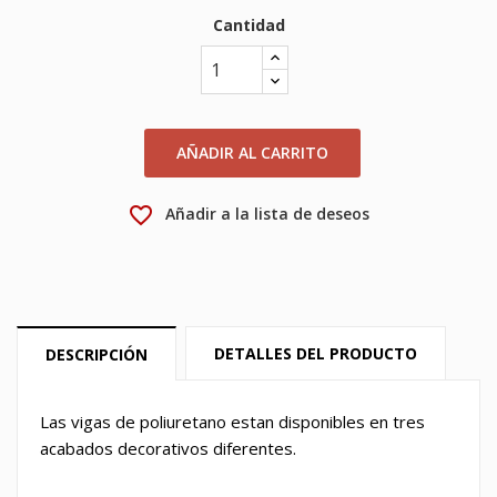
Cantidad
×
My wishlists
Nombre de la lista de deseos
Debe iniciar sesión para guardar productos en su lista
de deseos.
Create new list
add_circle_outline
Cancelar
Iniciar sesión
AÑADIR AL CARRITO
Cancelar
Crear lista de deseos
favorite_border
Añadir a la lista de deseos
DETALLES DEL PRODUCTO
DESCRIPCIÓN
Las vigas de poliuretano estan disponibles en tres
acabados decorativos diferentes.