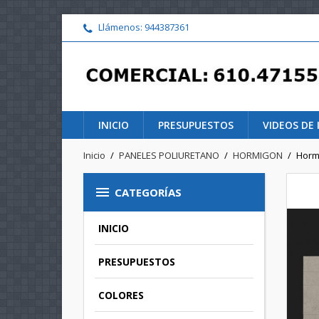
Llámenos:
944387361
INICIO
PRESUPUESTOS
VIDEOS DE
Inicio
PANELES POLIURETANO
HORMIGON
Hormi

CATEGORÍAS
INICIO
PRESUPUESTOS
COLORES