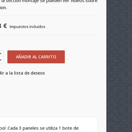
 la seccion montaje se pueden ver videos sobre
ion.
8 €
Impuestos incluidos
AÑADIR AL CARRITO
ir a la lista de deseos
×
×
ol .Cada 3 paneles se utiliza 1 bote de