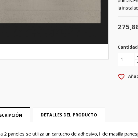
puntas.En
la instalac
275,8
Cantidad
favorite_border
Añad
DETALLES DEL PRODUCTO
SCRIPCIÓN
rear lista de deseos
niciar sesión
a 2 paneles se utiliza un cartucho de adhesivo,1 de masilla panesp