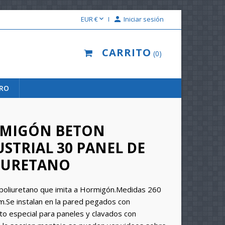

EUR €

Iniciar sesión
CARRITO
0
URO
MIGÓN BETON
STRIAL 30 PANEL DE
IURETANO
poliuretano que imita a Hormigón.Medidas 260
m.Se instalan en la pared pegados con
 especial para paneles y clavados con