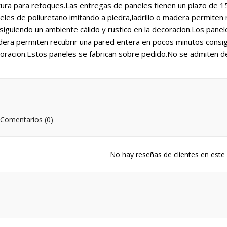
tura para retoques.Las entregas de paneles tienen un plazo de 1
y wishlists
mbre de la lista de deseos
eles de poliuretano imitando a piedra,ladrillo o madera permiten
e iniciar sesión para guardar productos en su lista de deseos.
siguiendo un ambiente cálido y rustico en la decoracion.Los panele
era permiten recubrir una pared entera en pocos minutos consigu
Create new list
oracion.Estos paneles se fabrican sobre pedido.No se admiten d
Cancelar
Iniciar sesió
Cancelar
Crear lista de deseo
Comentarios (0)
No hay reseñas de clientes en est