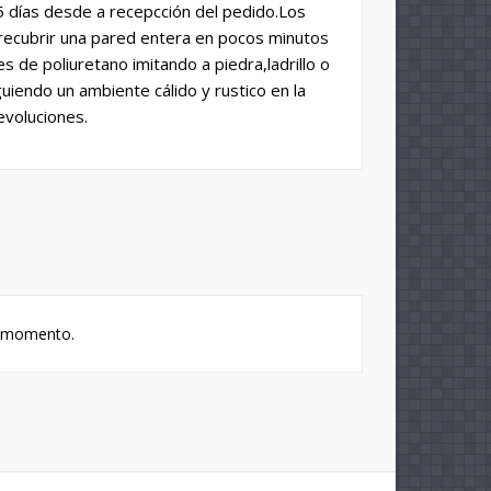
5 días desde a recepcción del pedido.Los
×
 recubrir una pared entera en pocos minutos
s de poliuretano imitando a piedra,ladrillo o
iendo un ambiente cálido y rustico en la
evoluciones.
n
s
e momento.