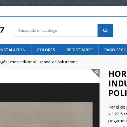
 INSTALACION
COLORES
REGISTRARSE
PAGO SEG
gón Beton industrial 30 panel de poliuretano
HOR
INDU
POL
Panel de 
x 122.5 c
pegamento