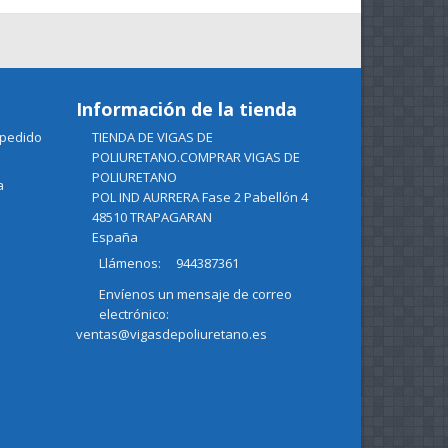
Información de la tienda
 pedido
TIENDA DE VIGAS DE

POLIURETANO.COMPRAR VIGAS DE
POLIURETANO
a
POL IND AURRERA Fase 2 Pabellón 4
48510 TRAPAGARAN
España

Llámenos:
944387361
Envíenos un mensaje de correo

electrónico:
ventas@vigasdepoliuretano.es