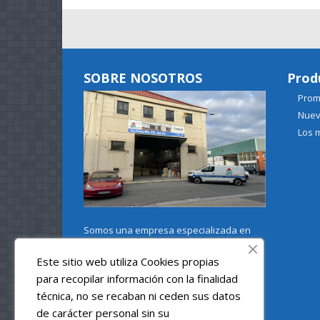
SOBRE NOSOTROS
Prod
Prom
Nuev
Los 
Somos una empresa especializada en
productos para la construcción , el
Este sitio web utiliza Cookies propias
aislamiento térmico y la decoración de
para recopilar información con la finalidad
interiores y fachadas con vigas de
técnica, no se recaban ni ceden sus datos
poliuretano e imitaciones a piedra y
de carácter personal sin su
ladrillo.