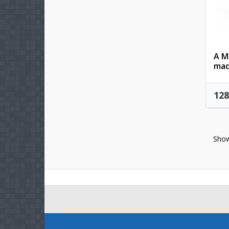
A M
mad
128
Show