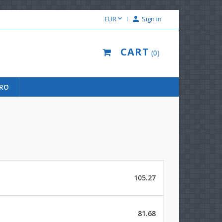

EUR

Sign in
CART
0
URO
105.27
81.68