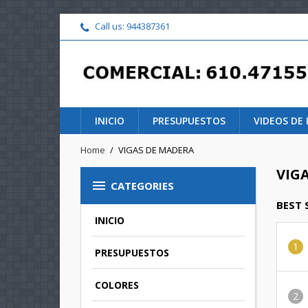
Call us:
944387361
INICIO
PRESUPUESTOS
VIDEOS DE
Home
VIGAS DE MADERA
VIG

CATEGORIES
BEST 
INICIO
PRESUPUESTOS
COLORES