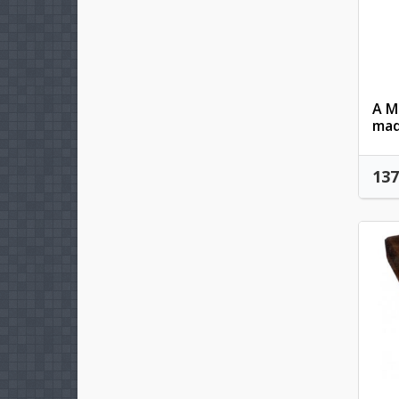
A M
mad
137