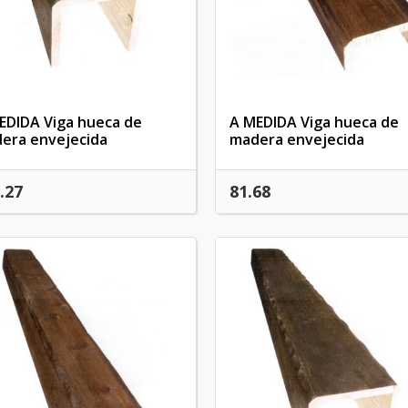
EDIDA Viga hueca de
A MEDIDA Viga hueca de
era envejecida
madera envejecida
.27
81.68
reate wishlist
(modalTitle))
ign in
y wishlists
shlist name
confirmMessage))
 need to be logged in to save products in your wishlist.
Create new list
((cancelText))
Cancel
((modalDeleteText)
Sign i