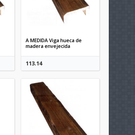
A MEDIDA Viga hueca de
madera envejecida
113.14
×
×
×
×
)
n