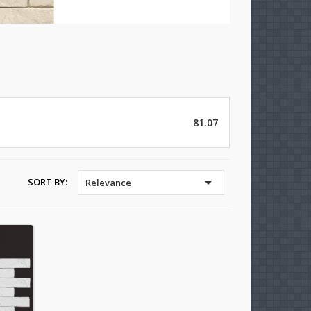
81.07

SORT BY:
Relevance
×
×
×
×