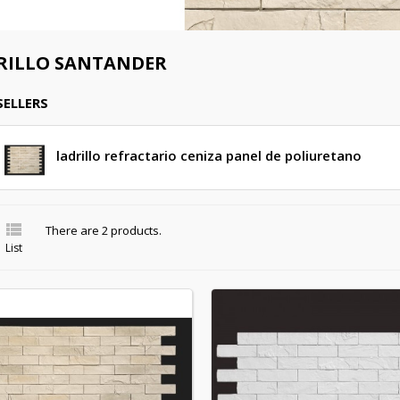
RILLO SANTANDER
SELLERS
ladrillo refractario ceniza panel de poliuretano

There are 2 products.
List
reate wishlist
(modalTitle))
ign in
y wishlists
shlist name
confirmMessage))
 need to be logged in to save products in your wishlist.