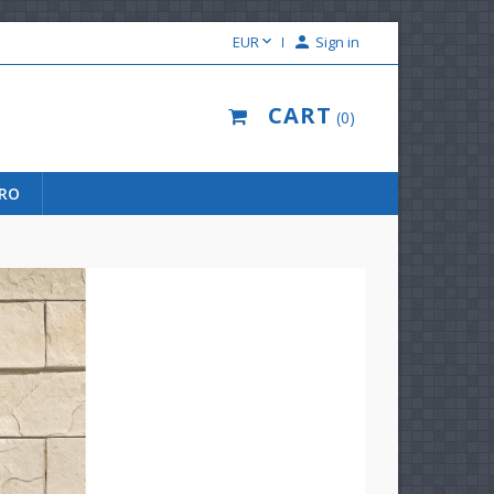

EUR

Sign in
CART
0
URO