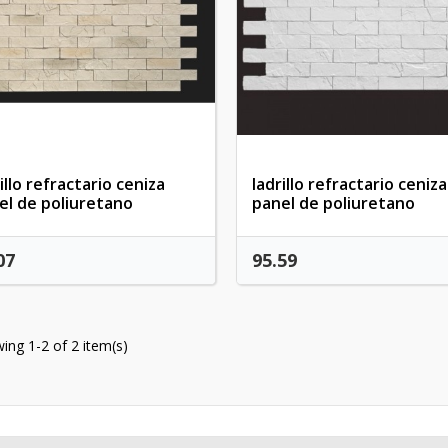
Create new list
((cancelText))
Cancel
((modalDeleteText)
Sign i
Cancel
Create wishlis
illo refractario ceniza
ladrillo refractario ceniza
el de poliuretano
panel de poliuretano
07
95.59
ing 1-2 of 2 item(s)