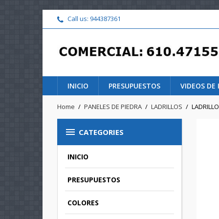
Call us:
944387361
INICIO
PRESUPUESTOS
VIDEOS DE
Home
PANELES DE PIEDRA
LADRILLOS
LADRILL

CATEGORIES
INICIO
PRESUPUESTOS
COLORES