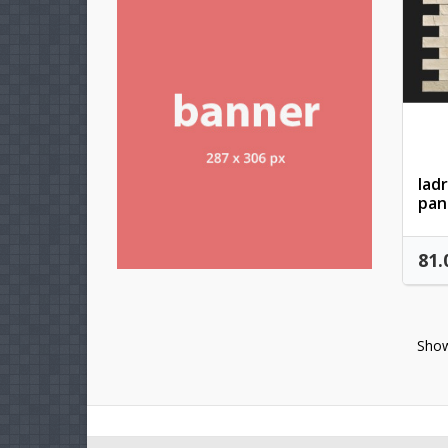
add_circle_outline
ladr
pan
81.
Show