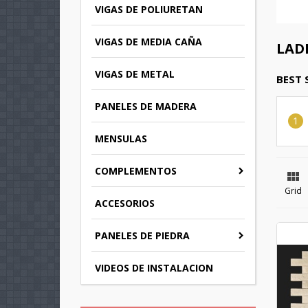
VIGAS DE POLIURETAN
VIGAS DE MEDIA CAÑA
LAD
VIGAS DE METAL
BEST 
PANELES DE MADERA
MENSULAS
COMPLEMENTOS

Grid
ACCESORIOS
C
PANELES DE PIEDRA
(
S
VIDEOS DE INSTALACION
M
Wi
((
You