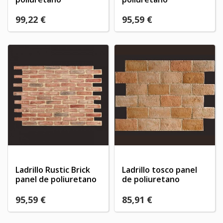
×
Crear lista de deseos
×
Iniciar sesión
((modalTitle))
99,22 €
95,59 €
×
My wishlists
Nombre de la lista de deseos
Debe iniciar sesión para guardar productos en su lista
((confirmMessage))
de deseos.
Create new list
add_circle_outline
((cancelText))
((modalDeleteText))
Cancelar
Iniciar sesión
Cancelar
Crear lista de deseos
Ladrillo Rustic Brick
Ladrillo tosco panel
panel de poliuretano
de poliuretano
95,59 €
85,91 €