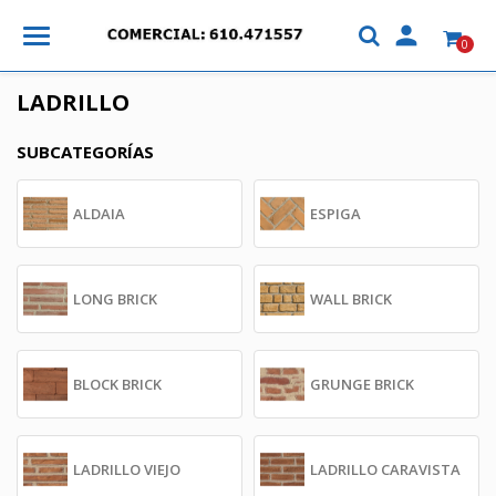

0
LADRILLO
SUBCATEGORÍAS
ALDAIA
ESPIGA
LONG BRICK
WALL BRICK
BLOCK BRICK
GRUNGE BRICK
LADRILLO VIEJO
LADRILLO CARAVISTA