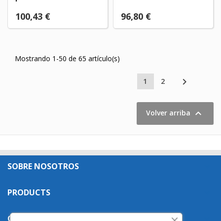
100,43 €
96,80 €
Mostrando 1-50 de 65 artículo(s)

1
2

Volver arriba
SOBRE NOSOTROS

PRODUCTS

OUR COMPANY
