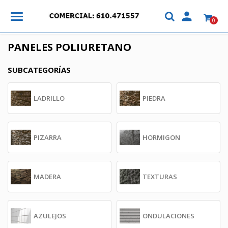

0
PANELES POLIURETANO
SUBCATEGORÍAS
LADRILLO
PIEDRA
PIZARRA
HORMIGON
MADERA
TEXTURAS
AZULEJOS
ONDULACIONES