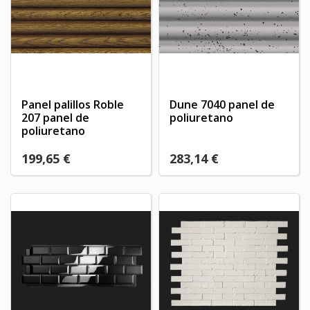
Create new list
add_circle_outline
((cancelText))
((modalDeleteText))
Cancelar
Iniciar sesión
Cancelar
Crear lista de deseos
Panel palillos Roble
Dune 7040 panel de
207 panel de
poliuretano
poliuretano
199,65 €
283,14 €