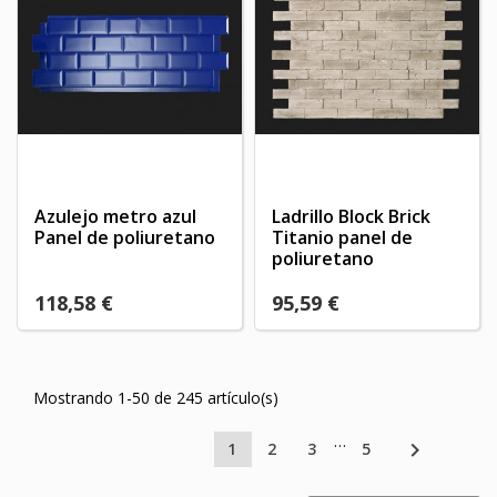
Azulejo metro azul
Ladrillo Block Brick
Panel de poliuretano
Titanio panel de
poliuretano
118,58 €
95,59 €
Mostrando 1-50 de 245 artículo(s)
…

1
2
3
5