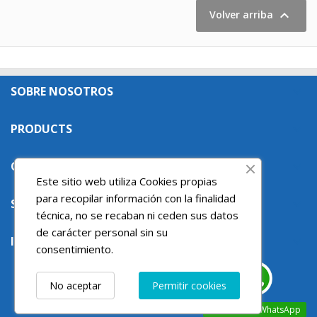

Volver arriba
SOBRE NOSOTROS

PRODUCTS

OUR COMPANY

Este sitio web utiliza Cookies propias
para recopilar información con la finalidad
SU CUENTA

técnica, no se recaban ni ceden sus datos
de carácter personal sin su
INFORMACIÓN DE LA TIENDA

consentimiento.
No aceptar
Permitir cookies
contacta via WhatsApp