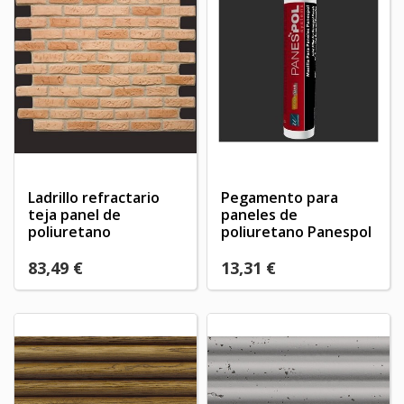
Ladrillo refractario
Pegamento para
teja panel de
paneles de
poliuretano
poliuretano Panespol
83,49 €
13,31 €
×
×
Crear lista de deseos
×
Iniciar sesión
((modalTitle))
×
My wishlists
Nombre de la lista de deseos
Debe iniciar sesión para guardar productos en su lista
((confirmMessage))
de deseos.