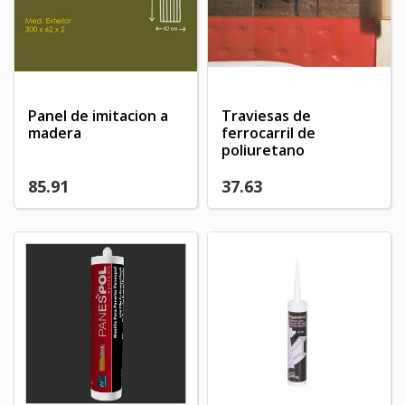
Create new list
add_circle_outline
((cancelText))
((modalDeleteText))
Cancel
Sign in
Cancel
Create wishlist
Panel de imitacion a
Traviesas de
madera
ferrocarril de
poliuretano
85.91
37.63