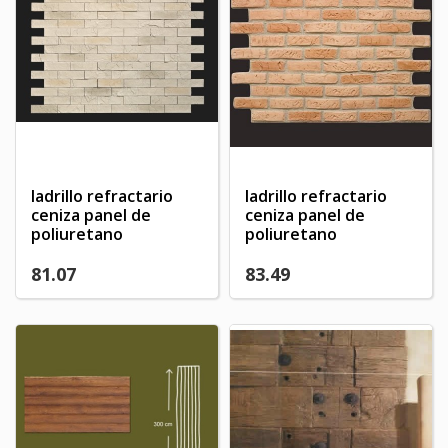
ladrillo refractario
ladrillo refractario
ceniza panel de
ceniza panel de
poliuretano
poliuretano
81.07
83.49
×
×
Create wishlist
×
Sign in
((modalTitle))
×
My wishlists
Wishlist name
You need to be logged in to save products in your
((confirmMessage))
wishlist.