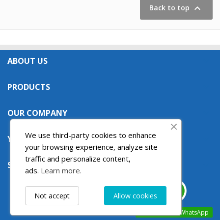

Back to top
ABOUT US

PRODUCTS

OUR COMPANY

We use third-party cookies to enhance
YOUR ACCOUNT

your browsing experience, analyze site
traffic and personalize content,
STORE INFORMATION

ads.
Learn more.
Not accept
Allow cookies
Contact us via WhatsApp