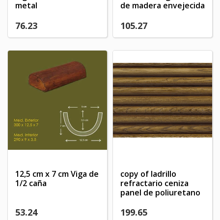
metal
de madera envejecida
76.23
105.27
12,5 cm x 7 cm Viga de
copy of ladrillo
1/2 caña
refractario ceniza
panel de poliuretano
53.24
199.65