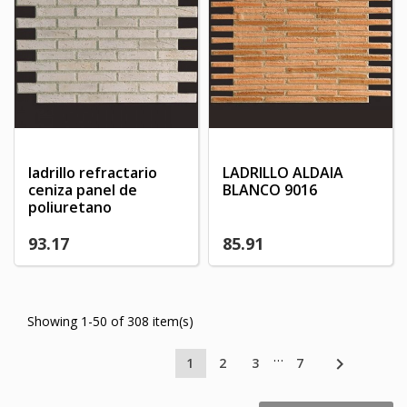
ladrillo refractario
LADRILLO ALDAIA
ceniza panel de
BLANCO 9016
poliuretano
93.17
85.91
Showing 1-50 of 308 item(s)
…

1
2
3
7